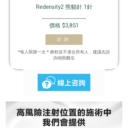
Redensity2 熊貓針 1針
⎯⎯⎯⎯⎯⎯⎯⎯⎯⎯⎯⎯⎯⎯
價格 $3,851
諮詢
*每人限購一次 * 療程並不適合所有人，建議先諮
詢相熟醫生