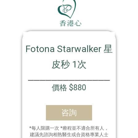
Fotona Starwalker 星
皮秒 1次
⎯⎯⎯⎯⎯⎯⎯⎯⎯⎯⎯⎯⎯⎯
價格 $880
咨詢
*每人限購一次 *療程並不適合所有人，
建議先諮詢相熟醫生或合資格專業人士