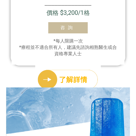
⎯⎯⎯⎯⎯⎯⎯⎯⎯⎯⎯⎯⎯⎯
價格 $3,200/1格
咨詢
*每人限購一次
*療程並不適合所有人，建議先諮詢相熟醫生或合
資格專業人士