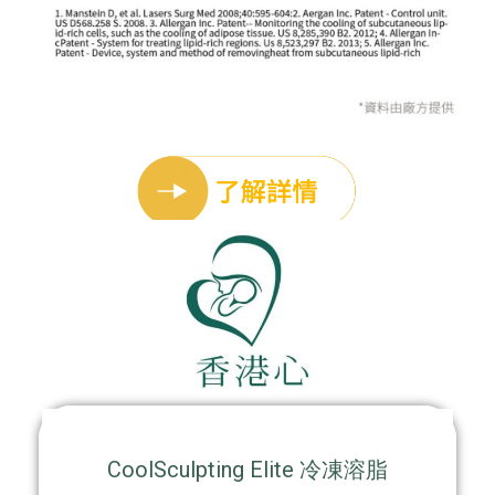
CoolSculpting Elite 冷凍溶脂