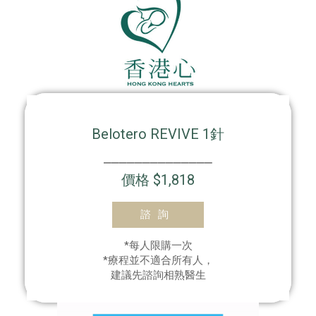
Belotero REVIVE 1針
⎯⎯⎯⎯⎯⎯⎯⎯⎯⎯⎯⎯⎯⎯
價格 $1,818
諮詢
*每人限購一次
*療程並不適合所有人，
建議先諮詢相熟醫生