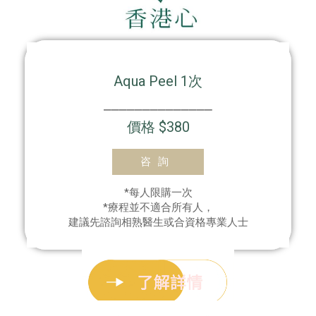
Aqua Peel 1次
⎯⎯⎯⎯⎯⎯⎯⎯⎯⎯⎯⎯⎯⎯
價格 $380
咨詢
*每人限購一次
*療程並不適合所有人，
建議先諮詢相熟醫生或合資格專業人士