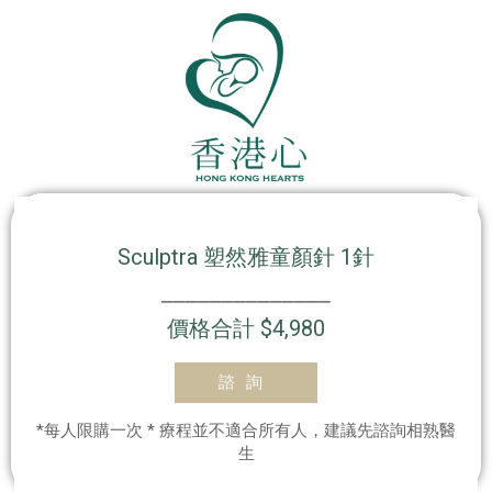
Sculptra 塑然雅童顏針 1針
⎯⎯⎯⎯⎯⎯⎯⎯⎯⎯⎯⎯⎯⎯
價格合計 $4,980
諮詢
*每人限購一次 * 療程並不適合所有人，建議先諮詢相熟醫
生