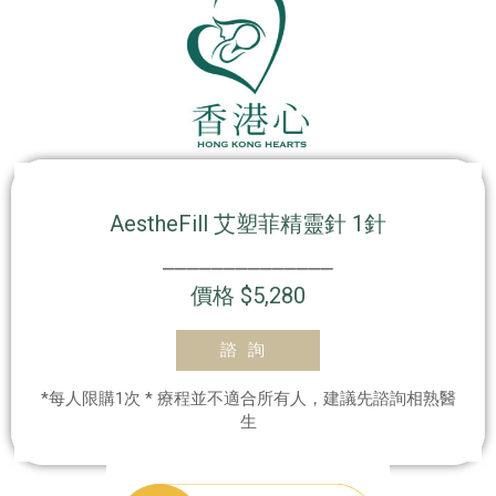
AestheFill 艾塑菲精靈針 1針
⎯⎯⎯⎯⎯⎯⎯⎯⎯⎯⎯⎯⎯⎯
價格 $5,280
諮詢
*每人限購1次 * 療程並不適合所有人，建議先諮詢相熟醫
生